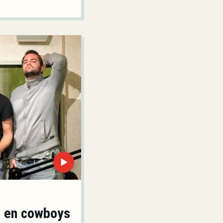
▶
d en cowboys