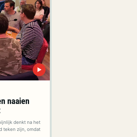
▶
en naaien
t
ijnlijk denkt na het
d teken zijn, omdat