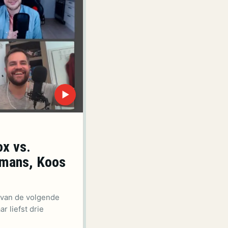
▶
ox vs.
rmans, Koos
l van de volgende
r liefst drie