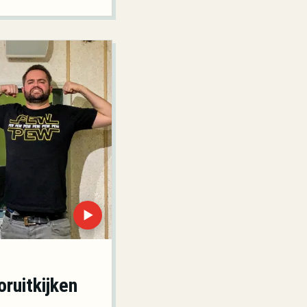
▶
ruitkijken