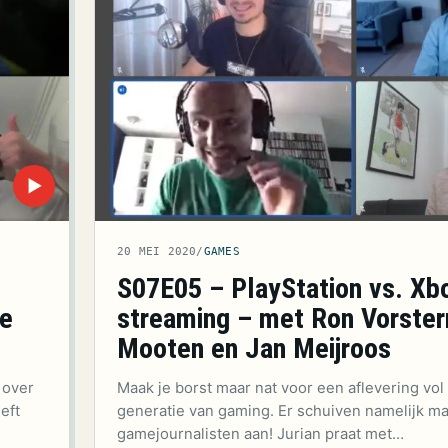
▶
20 MEI 2020
/
GAMES
S07E05 – PlayStation vs. Xb
re
streaming – met Ron Vorste
Mooten en Jan Meijroos
 over
Maak je borst maar nat voor een aflevering vo
eft
generatie van gaming. Er schuiven namelijk maa
gamejournalisten aan! Jurian praat met…