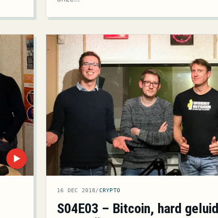
▶
16 DEC 2018
/
CRYPTO
n
S04E03 – Bitcoin, hard gelui