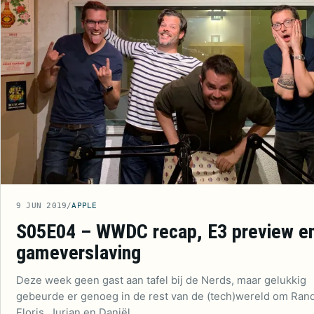
9 JUN 2019
/
APPLE
S05E04 – WWDC recap, E3 preview e
gameverslaving
Deze week geen gast aan tafel bij de Nerds, maar gelukkig
gebeurde er genoeg in de rest van de (tech)wereld om Rand
Floris, Jurian en Daniël…