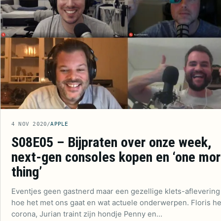
4 NOV 2020
/
APPLE
S08E05 – Bijpraten over onze week,
next-gen consoles kopen en ‘one mo
thing’
Eventjes geen gastnerd maar een gezellige klets-aflevering
hoe het met ons gaat en wat actuele onderwerpen. Floris he
corona, Jurian traint zijn hondje Penny en…