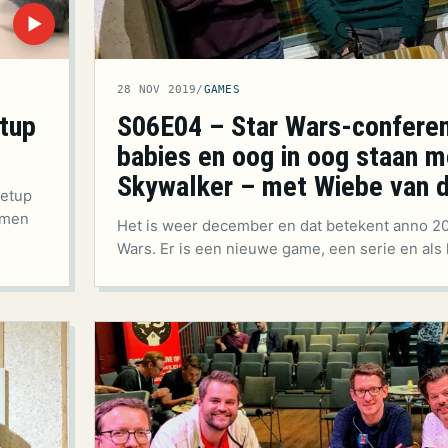
▶
28 NOV 2019
/
GAMES
tup
S06E04 – Star Wars-conferen
babies en oog in oog staan 
Skywalker – met Wiebe van 
eetup
omen
Het is weer december en dat betekent anno 20
Wars. Er is een nieuwe game, een serie en als 