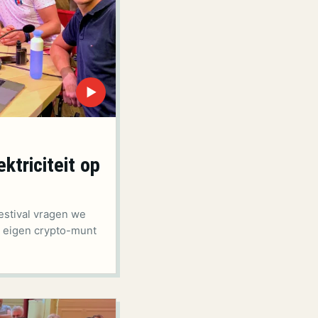
▶
ktriciteit op
estival vragen we
n eigen crypto-munt