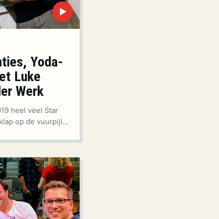
▶
ties, Yoda-
met Luke
der Werk
19 heel veel Star
klap op de vuurpijl…