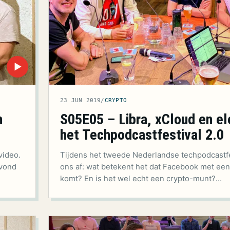
▶
23 JUN 2019
/
CRYPTO
n
S05E05 – Libra, xCloud en ele
het Techpodcastfestival 2.0
video.
Tijdens het tweede Nederlandse techpodcastf
 vond
ons af: wat betekent het dat Facebook met ee
komt? En is het wel echt een crypto-munt?…