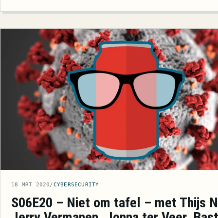
18 MRT 2020
/
CYBERSECURITY
S06E20 – Niet om tafel – met Thijs N
Jerry Vermanen, Jonna ter Veer, Bast