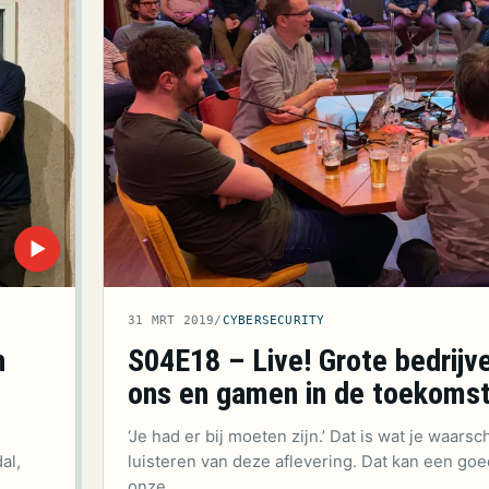
▶
31 MRT 2019
/
CYBERSECURITY
n
S04E18 – Live! Grote bedrijv
ons en gamen in de toekoms
‘Je had er bij moeten zijn.’ Dat is wat je waarsch
al,
luisteren van deze aflevering. Dat kan een goe
onze…