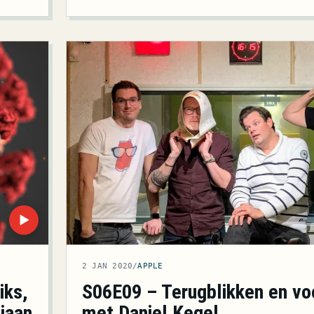
▶
2 JAN 2020
/
APPLE
iks,
S06E09 – Terugblikken en voo
iaan
met Daniel Kegel