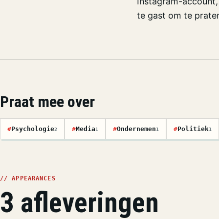
Instagram-account,
te gast om te prate
Praat mee over
#
Psychologie
#
Media
#
Ondernemen
#
Politiek
2
1
1
1
// APPEARANCES
3 afleveringen