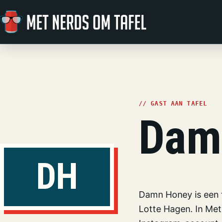
Ga naar de inhoud
// GAST AAN TAFEL
Dam
DH
Damn Honey is een f
Lotte Hagen. In Me