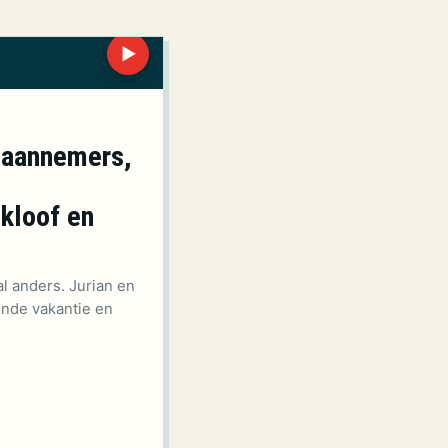
▶
 aannemers,
kloof en
 anders. Jurian en
ende vakantie en