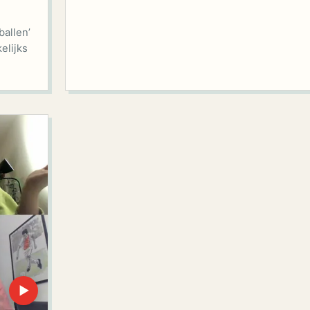
ballen’
elijks
▶