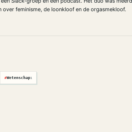
 een Slack-groep en een podcast. Het duo was meerd
n over feminisme, de loonkloof en de orgasmekloof.
#
Wetenschap
1