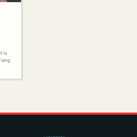
f is
 lang