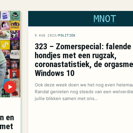
MNOT
9 AUG 2023
/
POLITIEK
323 – Zomerspecial: falende
hondjes met een rugzak,
coronastatistiek, de orgasme
Windows 10
Ook deze week doen we het nog even helemaal
▶
Randal genieten nog steeds van een welverdi
jullie blikken samen met ons…
n en
 met