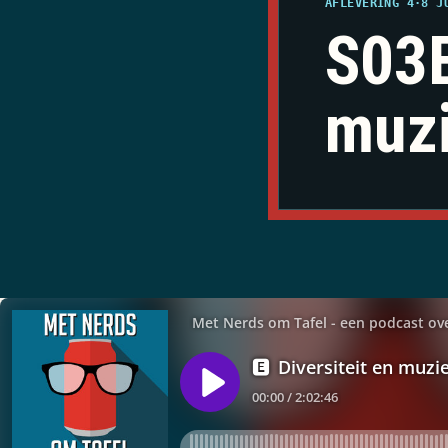
AFLEVERING 4
·
8 J
S03E
muzi