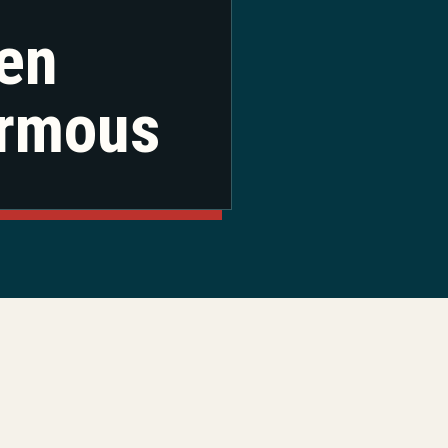
 en
armous