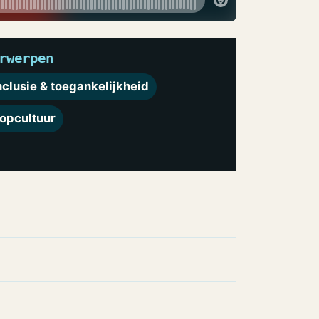
rwerpen
nclusie & toegankelijkheid
opcultuur