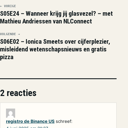
← VORIGE
S05E24 – Wanneer krijg jij glasvezel? – met
Mathieu Andriessen van NLConnect
VOLGENDE →
S06E02 – Ionica Smeets over cijferplezier,
misleidend wetenschapsnieuws en gratis
pizza
2 reacties
registro de Binance US
schreef: