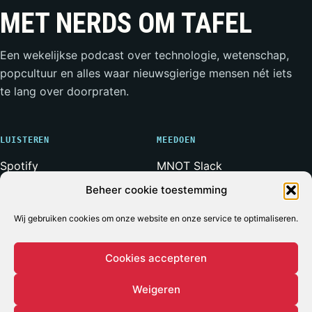
MET NERDS OM TAFEL
Een wekelijkse podcast over technologie, wetenschap,
popcultuur en alles waar nieuwsgierige mensen nét iets
te lang over doorpraten.
LUISTEREN
MEEDOEN
Spotify
MNOT Slack
Apple Podcasts
Weerwolven Slack
Beheer cookie toestemming
YouTube
Vriend van de Show
RSS-feed
Adverteren
Wij gebruiken cookies om onze website en onze service te optimaliseren.
Cookies accepteren
Weigeren
© 2026 MET NERDS OM TAFEL
ALLE SYSTEMEN OPERATIONEEL*