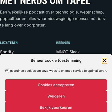
MET NERDS OM TAFEL
Een wekelijkse podcast over technologie, wetenschap,
popcultuur en alles waar nieuwsgierige mensen nét iets
te lang over doorpraten.
LUISTEREN
MEEDOEN
Spotify
MNOT Slack
Apple Podcasts
Weerwolven Slack
Beheer cookie toestemming
YouTube
Vriend van de Show
RSS-feed
Adverteren
Wij gebruiken cookies om onze website en onze service te optimaliseren.
Cookies accepteren
Weigeren
© 2026 MET NERDS OM TAFEL
ALLE SYSTEMEN OPERATIONEEL*
* Voor zover bij een podcast ooit iets volledig operationeel
Bekijk voorkeuren
is.