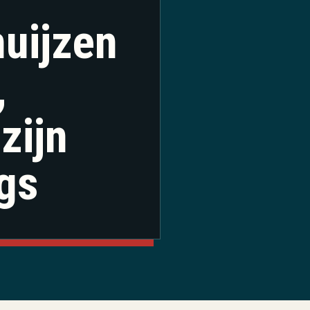
uijzen
,
zijn
gs