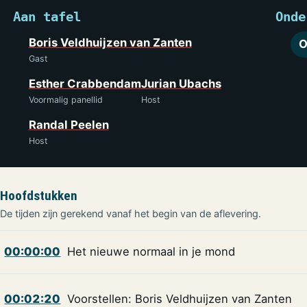
Aan tafel
Onde
Boris Veldhuijzen van Zanten
O
Gast
Esther Crabbendam
Jurian Ubachs
Voormalig panellid
Host
Randal Peelen
Host
Hoofdstukken
De tijden zijn gerekend vanaf het begin van de aflevering.
00:00:00
Het nieuwe normaal in je mond
00:02:20
Voorstellen: Boris Veldhuijzen van Zanten