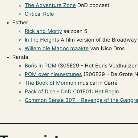
The Adventure Zone
DnD podcast
Critical Role
Esther
Rick and Morty
seizoen 5
In the Heights
A film version of the Broadway
Willem die Madoc maakte
van Nico Dros
Randal
Boris in POM
(S05E29 - Het Boris Veldhuijzen
POM over nieuwstunes
(S06E29 - De Grote 
The Book of Mormon
musical in Carré
Pack of Dice - DnD C01E01: Het Begin
Common Sense 307 – Revenge of the Gangre