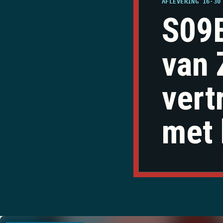
AFLEVERING 16
·
30
S09E
van 
vert
met 