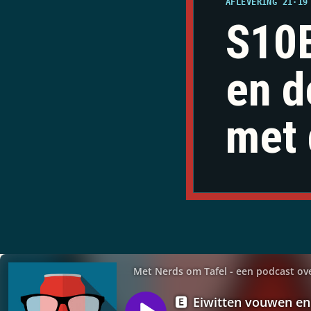
AFLEVERING 21
·
19
S10E
en d
met 