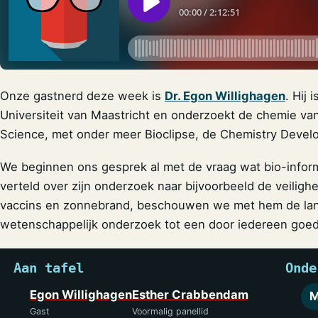
Onze gastnerd deze week is
Dr. Egon Willighagen
. Hij 
Universiteit van Maastricht en onderzoekt de chemie van
Science, met onder meer Bioclipse, de Chemistry Devel
We beginnen ons gesprek al met de vraag wat bio-inform
verteld over zijn onderzoek naar bijvoorbeeld de veilig
vaccins en zonnebrand, beschouwen we met hem de lan
wetenschappelijk onderzoek tot een door iedereen goed 
Aan tafel
Onde
Egon Willighagen
Esther Crabbendam
M
Gast
Voormalig panellid