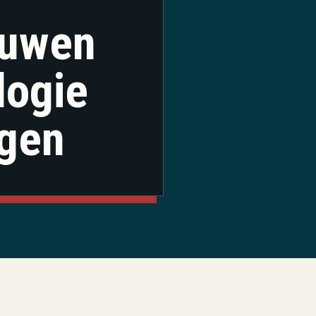
ouwen
logie
agen