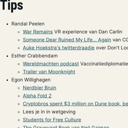
Tips
Randal Peelen
War Remains
VR experience van Dan Carlin
Someone Dear Ruined My Life… Again
van CG
Auke Hoekstra's twitterdraadje
over Don't Lo
Esther Crabbendam
Wereldmachten podcast
Vaccinatiediplomatie
Trailer van Moonknight
Egon Willighagen
Nerdbier Bruin
Alpha Fold 2
Cryptobros spent $3 million on Dune book, bel
Lees je in in wetgeving
Students for Free Culture
The Graveyard Book van Neil Gaiman