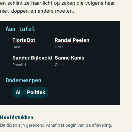
en schijnt ze haar licht op zaken die volgens haar
niet kloppen en anders moeten.
Aan tafel
Floris Bot
Randal Peelen
Gast
Host
Sander Bijleveld
Sanne Kanis
Panellid
Gast
Onderwerpen
AI
Politiek
Hoofdstukken
De tijden zijn gerekend vanaf het begin van de aflevering.