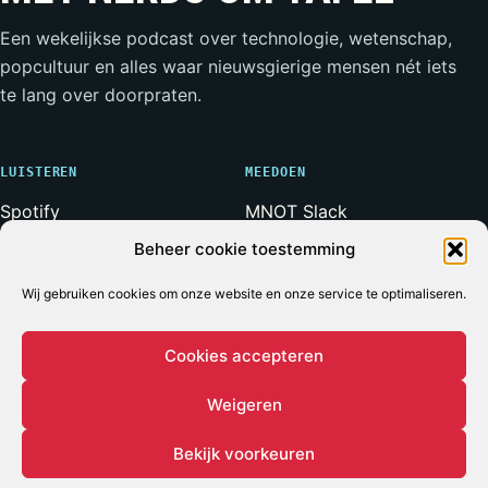
Een wekelijkse podcast over technologie, wetenschap,
popcultuur en alles waar nieuwsgierige mensen nét iets
te lang over doorpraten.
LUISTEREN
MEEDOEN
Spotify
MNOT Slack
Apple Podcasts
Weerwolven Slack
Beheer cookie toestemming
YouTube
Vriend van de Show
RSS-feed
Wij gebruiken cookies om onze website en onze service te optimaliseren.
Adverteren
Cookies accepteren
Weigeren
© 2026 MET NERDS OM TAFEL
ALLE SYSTEMEN OPERATIONEEL*
* Voor zover bij een podcast ooit iets volledig operationeel
Bekijk voorkeuren
is.