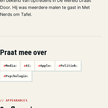
en bekend van optredens in De Wereld Draait
Door. Hij was meerdere malen te gast in Met
Nerds om Tafel.
Praat mee over
#
Media
#
AI
#
Apple
#
Politiek
2
1
1
1
#
Psychologie
1
// APPEARANCES