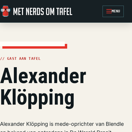
Ga naar de inhoud
MENU
// GAST AAN TAFEL
Alexander
Klöpping
Alexander Klöpping is mede-oprichter van Blendle