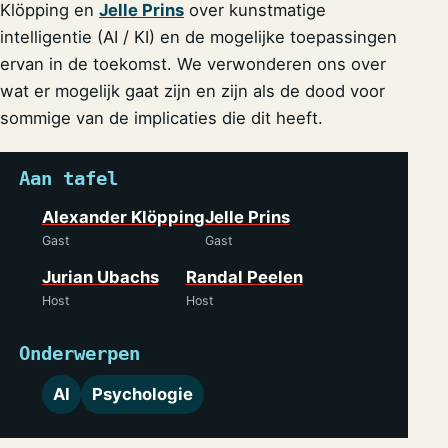
Klöpping en
Jelle Prins
over kunstmatige
intelligentie (AI / KI) en de mogelijke toepassingen
ervan in de toekomst. We verwonderen ons over
wat er mogelijk gaat zijn en zijn als de dood voor
sommige van de implicaties die dit heeft.
Aan tafel
Alexander Klöpping
Jelle Prins
Gast
Gast
Jurian Ubachs
Randal Peelen
Host
Host
Onderwerpen
AI
Psychologie