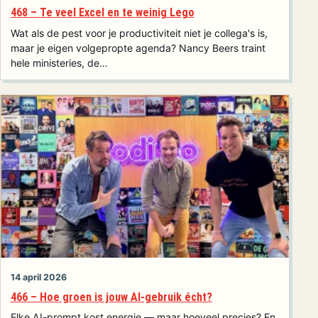
468 – Te veel Excel en te weinig Lego
Wat als de pest voor je productiviteit niet je collega's is,
maar je eigen volgepropte agenda? Nancy Beers traint
hele ministeries, de…
14 april 2026
466 – Hoe groen is jouw AI-gebruik écht?
Elke AI-prompt kost energie — maar hoeveel precies? En