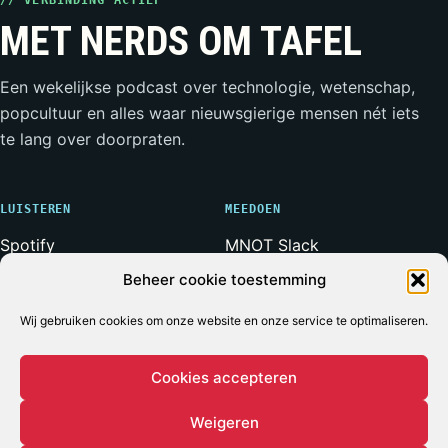
MET NERDS OM TAFEL
Een wekelijkse podcast over technologie, wetenschap,
popcultuur en alles waar nieuwsgierige mensen nét iets
te lang over doorpraten.
LUISTEREN
MEEDOEN
Spotify
MNOT Slack
Apple Podcasts
Weerwolven Slack
Beheer cookie toestemming
YouTube
Vriend van de Show
Wij gebruiken cookies om onze website en onze service te optimaliseren.
RSS-feed
Adverteren
Cookies accepteren
Weigeren
© 2026 MET NERDS OM TAFEL
ALLE SYSTEMEN OPERATIONEEL*