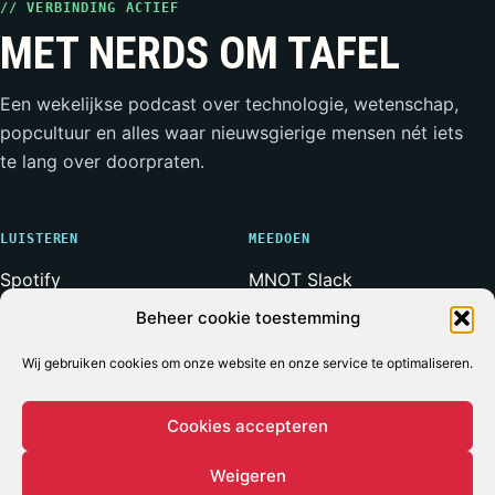
// VERBINDING ACTIEF
MET NERDS OM TAFEL
Een wekelijkse podcast over technologie, wetenschap,
popcultuur en alles waar nieuwsgierige mensen nét iets
te lang over doorpraten.
LUISTEREN
MEEDOEN
Spotify
MNOT Slack
Apple Podcasts
Weerwolven Slack
Beheer cookie toestemming
YouTube
Vriend van de Show
RSS-feed
Adverteren
Wij gebruiken cookies om onze website en onze service te optimaliseren.
Cookies accepteren
Weigeren
© 2026 MET NERDS OM TAFEL
ALLE SYSTEMEN OPERATIONEEL*