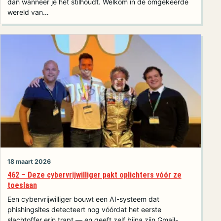
dan wanneer je het stilhoudt. Welkom in de omgekeerde
wereld van…
18 maart 2026
462 – Deze cybervrijwilliger pakt oplichters vóór ze
toeslaan
Een cybervrijwilliger bouwt een AI-systeem dat
phishingsites detecteert nog vóórdat het eerste
slachtoffer erin trapt — en geeft zelf bijna zijn Gmail-