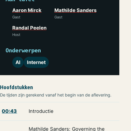
Aaron Mirck
Mathilde Sanders
Gast
Gast
Randal Peelen
Host
Onderwerpen
AI
Internet
Hoofdstukken
De tijden zijn gerekend vanaf het begin van de aflevering.
00:43
Introductie
Mathilde Sanders: Governing the