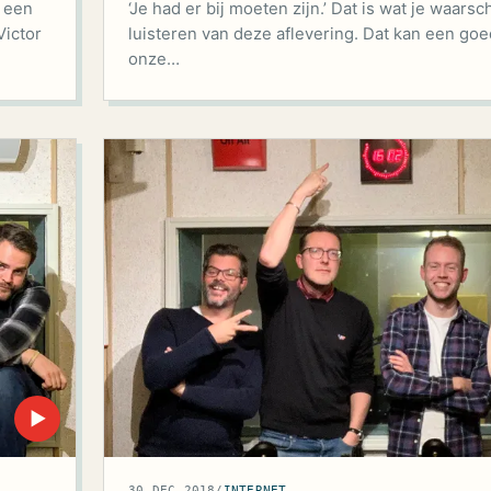
n een
‘Je had er bij moeten zijn.’ Dat is wat je waarsch
Victor
luisteren van deze aflevering. Dat kan een goe
onze…
▶
30 DEC 2018
/
INTERNET