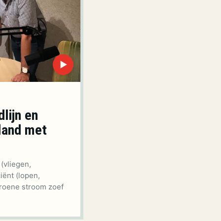
▶
lijn en
land met
(vliegen,
iënt (lopen,
groene stroom zoef