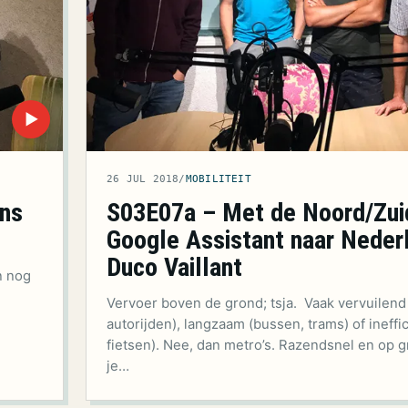
▶
26 JUL 2018
/
MOBILITEIT
ns
S03E07a – Met de Noord/Zuid
Google Assistant naar Neder
Duco Vaillant
n nog
Vervoer boven de grond; tsja. Vaak vervuilend 
autorijden), langzaam (bussen, trams) of ineffic
fietsen). Nee, dan metro’s. Razendsnel en op 
je…