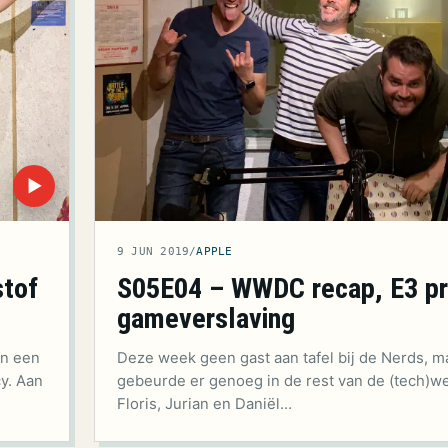
▶
9 JUN 2019
/
APPLE
stof
S05E04 – WWDC recap, E3 pr
gameverslaving
an een
Deze week geen gast aan tafel bij de Nerds, m
cy. Aan
gebeurde er genoeg in de rest van de (tech)w
Floris, Jurian en Daniël…