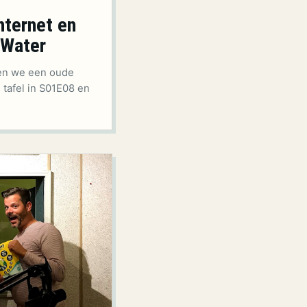
nternet en
 Water
bben we een oude
 tafel in S01E08 en