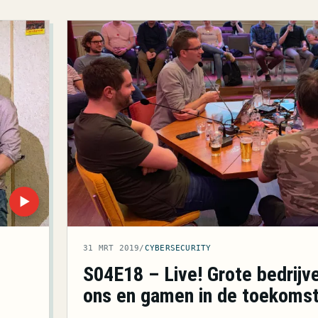
▶
31 MRT 2019
/
CYBERSECURITY
S04E18 – Live! Grote bedrijv
ons en gamen in de toekoms