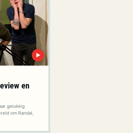
▶
eview en
aar gelukkig
ereld om Randal,