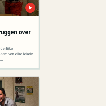
▶
ruggen over
derlijke
naam van elke lokale
n…