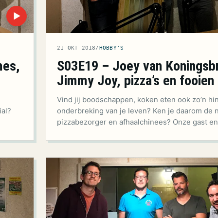
▶
21 OKT 2018
/
HOBBY'S
mes,
S03E19 – Joey van Koningsb
Jimmy Joy, pizza’s en fooien
Vind jij boodschappen, koken eten ook zo’n hin
ial?
onderbreking van je leven? Ken je daarom de 
pizzabezorger en afhaalchinees? Onze gast e