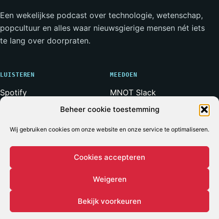
Een wekelijkse podcast over technologie, wetenschap,
popcultuur en alles waar nieuwsgierige mensen nét iets
te lang over doorpraten.
LUISTEREN
MEEDOEN
Spotify
MNOT Slack
Apple Podcasts
Weerwolven Slack
Beheer cookie toestemming
YouTube
Vriend van de Show
Wij gebruiken cookies om onze website en onze service te optimaliseren.
RSS-feed
Adverteren
Cookies accepteren
Weigeren
© 2026 MET NERDS OM TAFEL
ALLE SYSTEMEN OPERATIONEEL*
* Voor zover bij een podcast ooit iets volledig operationeel
Bekijk voorkeuren
is.