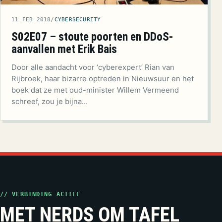
11 FEB 2018
/
CYBERSECURITY
S02E07 – stoute poorten en DDoS-
aanvallen met Erik Bais
Door alle aandacht voor ‘cyberexpert’ Rian van
Rijbroek, haar bizarre optreden in Nieuwsuur en het
boek dat ze met oud-minister Willem Vermeend
schreef, zou je bijna…
// VERBINDING ACTIEF
MET NERDS OM TAFEL