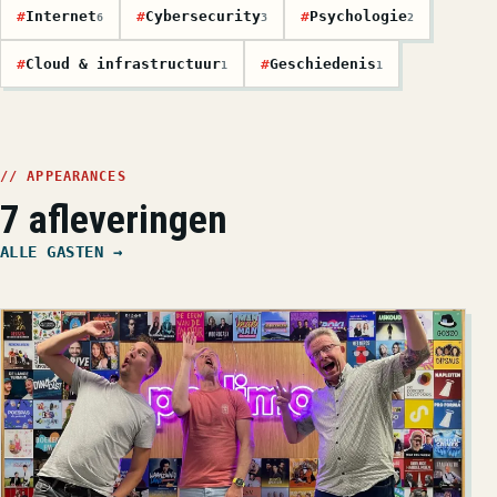
#
Internet
#
Cybersecurity
#
Psychologie
6
3
2
#
Cloud & infrastructuur
#
Geschiedenis
1
1
// APPEARANCES
7 afleveringen
ALLE GASTEN →