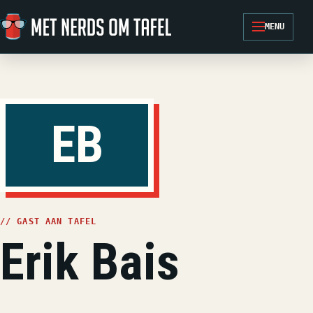
Ga naar de inhoud
MENU
EB
// GAST AAN TAFEL
Erik Bais