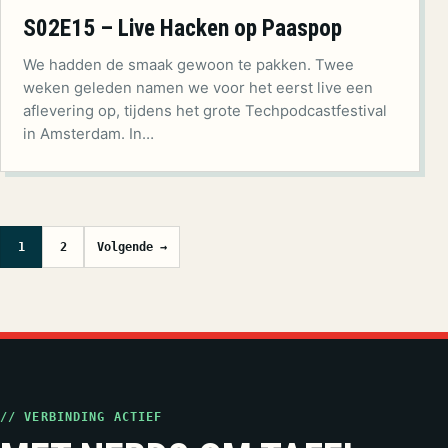
S02E15 – Live Hacken op Paaspop
We hadden de smaak gewoon te pakken. Twee
weken geleden namen we voor het eerst live een
aflevering op, tijdens het grote Techpodcastfestival
in Amsterdam. In…
Berichten paginering
1
2
Volgende →
// VERBINDING ACTIEF