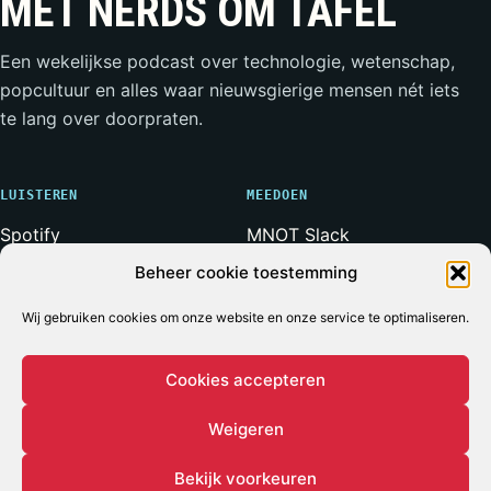
MET NERDS OM TAFEL
Een wekelijkse podcast over technologie, wetenschap,
popcultuur en alles waar nieuwsgierige mensen nét iets
te lang over doorpraten.
LUISTEREN
MEEDOEN
Spotify
MNOT Slack
Apple Podcasts
Weerwolven Slack
Beheer cookie toestemming
YouTube
Vriend van de Show
Wij gebruiken cookies om onze website en onze service te optimaliseren.
RSS-feed
Adverteren
Cookies accepteren
Weigeren
© 2026 MET NERDS OM TAFEL
ALLE SYSTEMEN OPERATIONEEL*
* Voor zover bij een podcast ooit iets volledig operationeel
Bekijk voorkeuren