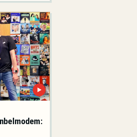
▶
 inbelmodem: