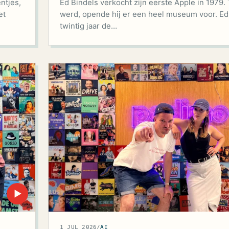
Ed Bindels verkocht zijn eerste Apple in 1979. 
ntjes,
werd, opende hij er een heel museum voor. Ed
et
twintig jaar de…
▶
1 JUL 2026
/
AI