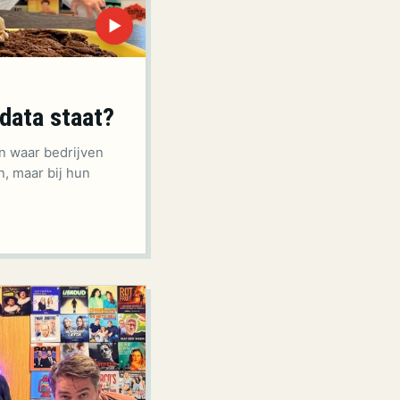
▶
 data staat?
n waar bedrijven
n, maar bij hun