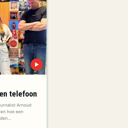
▶
en telefoon
urnalist Arnoud
ien hoe een
leden…