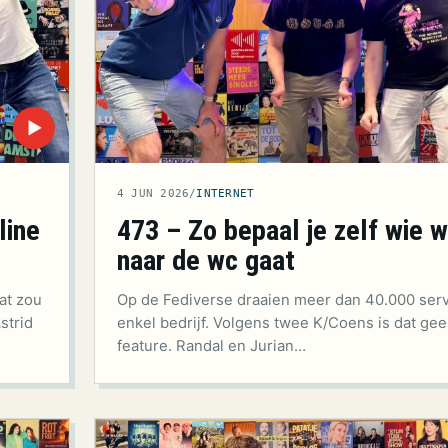
▶
4 JUN 2026
/
INTERNET
line
473 – Zo bepaal je zelf wie we
naar de wc gaat
at zou
Op de Fediverse draaien meer dan 40.000 serv
strid
enkel bedrijf. Volgens twee K/Coens is dat ge
feature. Randal en Jurian…