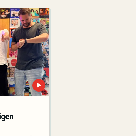
▶
igen