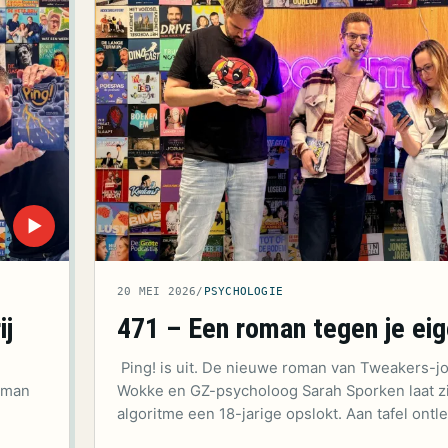
▶
20 MEI 2026
/
PSYCHOLOGIE
ij
471 – Een roman tegen je eig
Ping! is uit. De nieuwe roman van Tweakers-jo
oman
Wokke en GZ-psycholoog Sarah Sporken laat z
algoritme een 18-jarige opslokt. Aan tafel ont