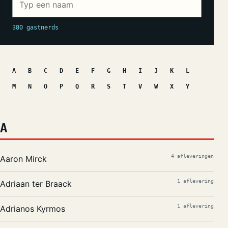
380 gastnerds
A
B
C
D
E
F
G
H
I
J
K
L
M
N
O
P
Q
R
S
T
V
W
X
Y
A
4 afleveringen
Aaron Mirck
1 aflevering
Adriaan ter Braack
1 aflevering
Adrianos Kyrmos