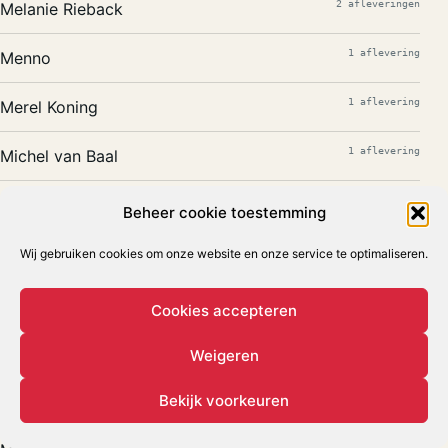
2 afleveringen
Melanie Rieback
1 aflevering
Menno
1 aflevering
Merel Koning
1 aflevering
Michel van Baal
1 aflevering
Michiel Bakker
Beheer cookie toestemming
1 aflevering
Michiel Veenstra
Wij gebruiken cookies om onze website en onze service te optimaliseren.
1 aflevering
Michiel Wiggers
Cookies accepteren
1 aflevering
Mike van Rijswijk
Weigeren
1 aflevering
Bekijk voorkeuren
Miriam Schoon
1 aflevering