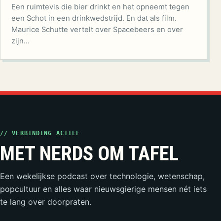
Een ruimtevis die bier drinkt en het opneemt tegen
een Schot in een drinkwedstrijd. En dat als film.
Maurice Schutte vertelt over Spacebeers en over
zijn…
// VERBINDING ACTIEF
MET NERDS OM TAFEL
Een wekelijkse podcast over technologie, wetenschap,
popcultuur en alles waar nieuwsgierige mensen nét iets
te lang over doorpraten.