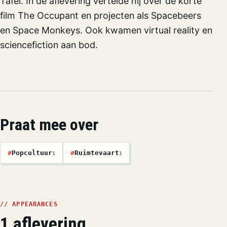
Tafel. In de aflevering vertelde hij over de korte
film The Occupant en projecten als Spacebeers
en Space Monkeys. Ook kwamen virtual reality en
sciencefiction aan bod.
Praat mee over
#
Popcultuur
#
Ruimtevaart
1
1
// APPEARANCES
1 aflevering