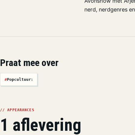
Avonshow met Arjen
nerd, nerdgenres en
Praat mee over
#
Popcultuur
1
// APPEARANCES
1 aflevering