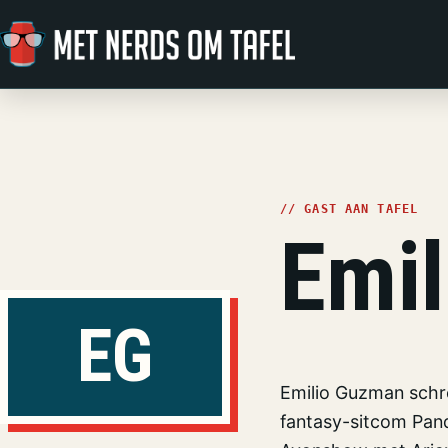
Ga naar de inhoud
// GAST AAN TAFEL
Emi
EG
Emilio Guzman schr
fantasy-sitcom Pan