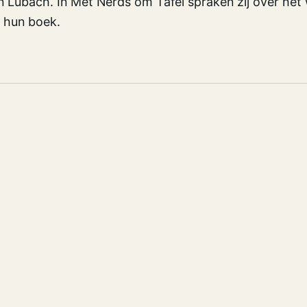
 Lubach. In Met Nerds om Tafel spraken zij over het
 hun boek.