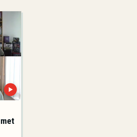
▶
 met