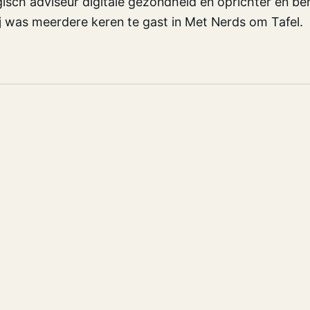
isch adviseur digitale gezondheid en oprichter en b
j was meerdere keren te gast in Met Nerds om Tafel.