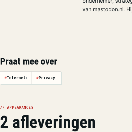
ondernemer, strateg
van mastodon.nl. Hi
Praat mee over
#
Internet
#
Privacy
1
1
// APPEARANCES
2 afleveringen