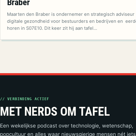
Braber
Maarten den Braber is ondernemer en strategisch adviseur
digitale gezondheid voor bestuurders en bedrijven en eerd
horen in S07E10. Dit keer zit hij aan tafel…
// VERBINDING ACTIEF
MET NERDS OM TAFEL
Een wekelijkse podcast over technologie, wetenschap,
popcultuur en alles waar nieuwsgierige mensen nét iets