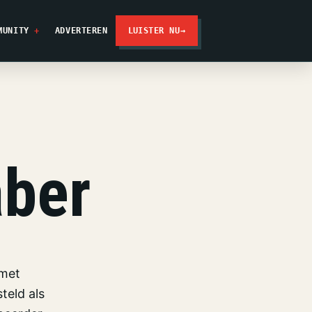
MUNITY
ADVERTEREN
LUISTER NU
→
aber
 met
teld als