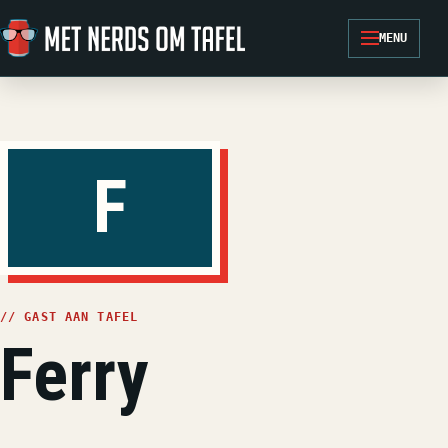
Ga naar de inhoud
MENU
F
// GAST AAN TAFEL
Ferry