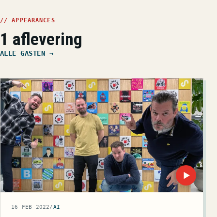
// APPEARANCES
1 aflevering
ALLE GASTEN →
▶
16 FEB 2022
/
AI