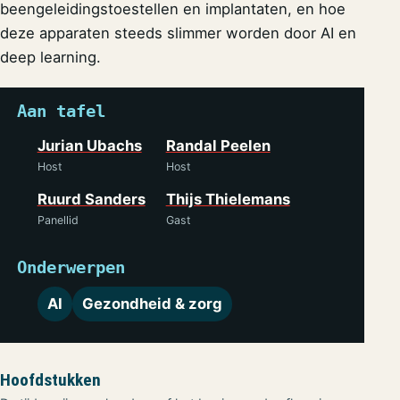
beengeleidingstoestellen en implantaten, en hoe
deze apparaten steeds slimmer worden door AI en
deep learning.
Aan tafel
Jurian Ubachs
Randal Peelen
Host
Host
Ruurd Sanders
Thijs Thielemans
Panellid
Gast
Onderwerpen
AI
Gezondheid & zorg
Hoofdstukken