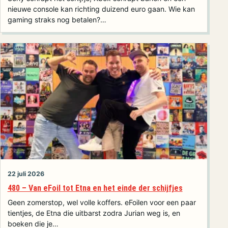
nieuwe console kan richting duizend euro gaan. Wie kan
gaming straks nog betalen?…
22 juli 2026
480 – Van eFoil tot Etna en het einde der schijfjes
Geen zomerstop, wel volle koffers. eFoilen voor een paar
tientjes, de Etna die uitbarst zodra Jurian weg is, en
boeken die je…