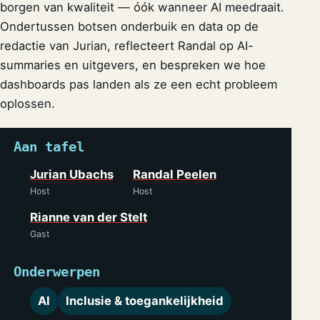
borgen van kwaliteit — óók wanneer AI meedraait.
Ondertussen botsen onderbuik en data op de
redactie van Jurian, reflecteert Randal op AI-
summaries en uitgevers, en bespreken we hoe
dashboards pas landen als ze een echt probleem
oplossen.
Aan tafel
Jurian Ubachs
Randal Peelen
Host
Host
Rianne van der Stelt
Gast
Onderwerpen
AI
Inclusie & toegankelijkheid