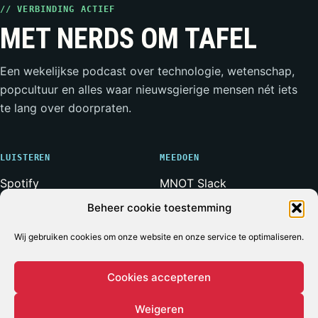
// VERBINDING ACTIEF
MET NERDS OM TAFEL
Een wekelijkse podcast over technologie, wetenschap,
popcultuur en alles waar nieuwsgierige mensen nét iets
te lang over doorpraten.
LUISTEREN
MEEDOEN
Spotify
MNOT Slack
Apple Podcasts
Weerwolven Slack
Beheer cookie toestemming
YouTube
Vriend van de Show
Wij gebruiken cookies om onze website en onze service te optimaliseren.
RSS-feed
Adverteren
Cookies accepteren
Weigeren
© 2026 MET NERDS OM TAFEL