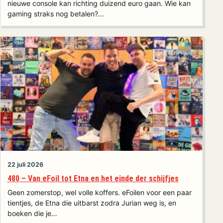
nieuwe console kan richting duizend euro gaan. Wie kan
gaming straks nog betalen?…
22 juli 2026
480 – Van eFoil tot Etna en het einde der schijfjes
Geen zomerstop, wel volle koffers. eFoilen voor een paar
tientjes, de Etna die uitbarst zodra Jurian weg is, en
boeken die je…