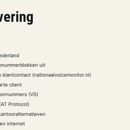
vering
ederland
onnummerblokken uit
 klantcontact (nationaalvoicemonitor.nl)
te client
foonnummers (VS)
(AT Protocol)
antooralternatieven
en internet