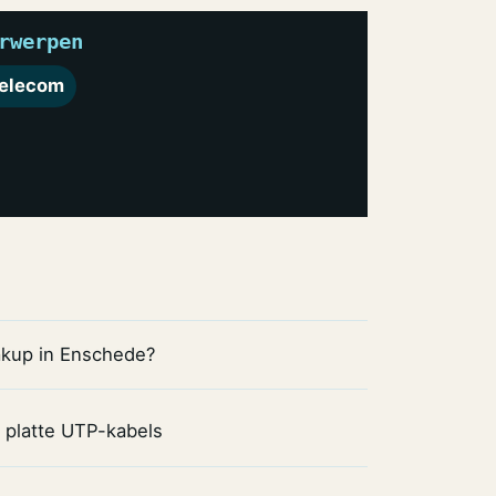
rwerpen
elecom
akup in Enschede?
 platte UTP-kabels