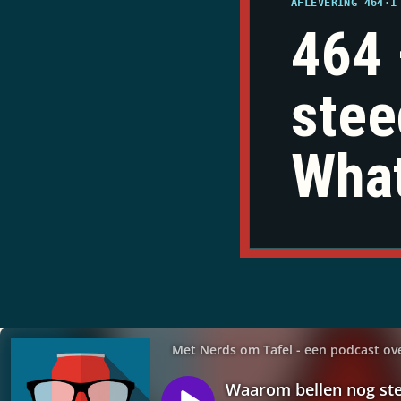
AFLEVERING 464
·
1
464 
stee
What