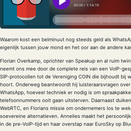
Waarom kost een belminuut nog steeds geld als WhatsApp
eigenlijk tussen jouw mond en het oor aan de andere kan
Florian Overkamp, oprichter van Speakup en al ruim twint
neemt ons mee door de complete reis van een VoIP-gespre
SIP-protocollen tot de Vereniging COIN die bijhoudt bij
hoort. Onderweg beantwoordt hij luisteraarsvragen over 
WhatsApp, hoeveel techniek er nodig is om spraakpakketje
telefoonnummers ooit gaan uitsterven. Daarnaast duiken
WebRTC, en Florians missie om ondernemers los te we
soevereine alternatieven. Annelies maakt het persoonlij
in de pre-VoIP-tijd en haar overstap naar EuroSky op Blu