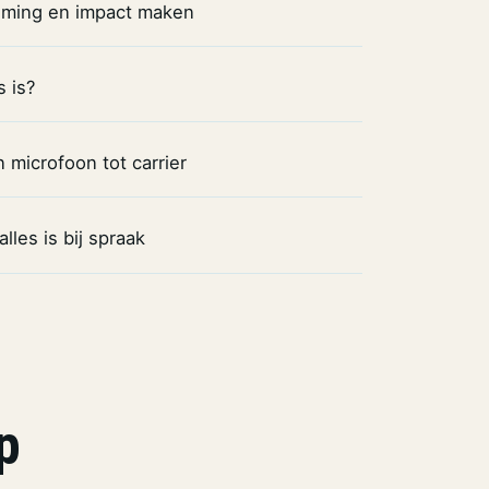
timing en impact maken
 is?
 microfoon tot carrier
lles is bij spraak
p