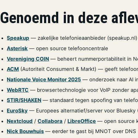
Genoemd in deze afle
Speakup
— zakelijke telefonieaanbieder (speakup.nl)
Asterisk
— open source telefooncentrale
Vereniging COIN
— beheert nummerportabiliteit in N
ACM
(Autoriteit Consument & Markt) — geeft telefo
Nationale Voice Monitor 2025
— onderzoek naar AI in
WebRTC
— browsertechnologie voor VoIP zonder apar
STIR/SHAKEN
— standaard tegen spoofing van tele
EuroSky
— Europees alternatief/server voor Bluesky 
Nextcloud
/
Collabora
/
LibreOffice
— open source k
Nick Bouwhuis
— eerder te gast bij MNOT over DNS 