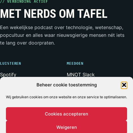
// VERBINDING ACTIEF
MET NERDS OM TAFEL
Een wekelijkse podcast over technologie, wetenschap,
popcultuur en alles waar nieuwsgierige mensen nét iets
te lang over doorpraten.
LUISTEREN
MEEDOEN
Spotify
MNOT Slack
Apple Podcasts
Weerwolven Slack
Beheer cookie toestemming
YouTube
Vriend van de Show
RSS-feed
Adverteren
Wij gebruiken cookies om onze website en onze service te optimaliseren.
Cookies accepteren
Weigeren
© 2026 MET NERDS OM TAFEL
ALLE SYSTEMEN OPERATIONEEL*