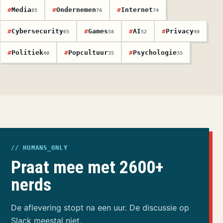
#
Media
#
Ondernemen
#
Internet
85
76
74
#
Cybersecurity
#
Games
#
AI
#
Privacy
65
58
52
49
#
Politiek
#
Popcultuur
#
Psychologie
40
35
35
// HUMANS_ONLY
Praat mee met 2600+
nerds
De aflevering stopt na een uur. De discussie op
Slack meestal niet.