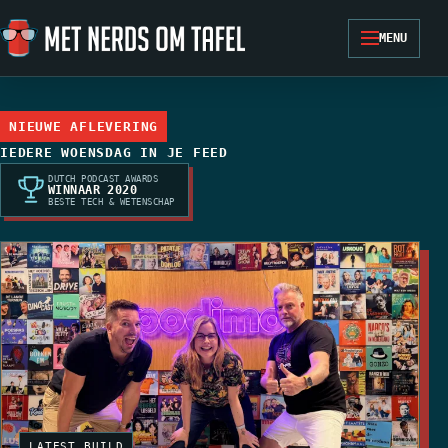
Ga naar de inhoud
MENU
NIEUWE AFLEVERING
IEDERE WOENSDAG IN JE FEED
DUTCH PODCAST AWARDS
WINNAAR 2020
BESTE TECH & WETENSCHAP
LATEST_BUILD