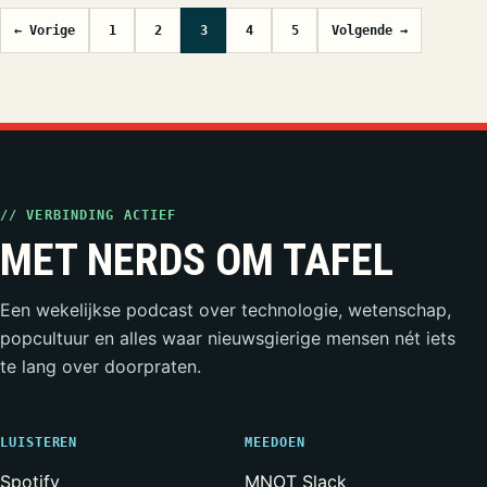
Berichten paginering
← Vorige
1
2
3
4
5
Volgende →
// VERBINDING ACTIEF
MET NERDS OM TAFEL
Een wekelijkse podcast over technologie, wetenschap,
popcultuur en alles waar nieuwsgierige mensen nét iets
te lang over doorpraten.
LUISTEREN
MEEDOEN
Spotify
MNOT Slack