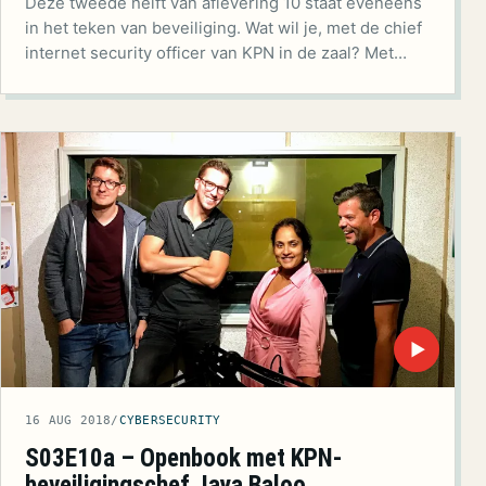
Deze tweede helft van aflevering 10 staat eveneens
in het teken van beveiliging. Wat wil je, met de chief
internet security officer van KPN in de zaal? Met…
▶
16 AUG 2018
/
CYBERSECURITY
S03E10a – Openbook met KPN-
beveiligingschef Jaya Baloo