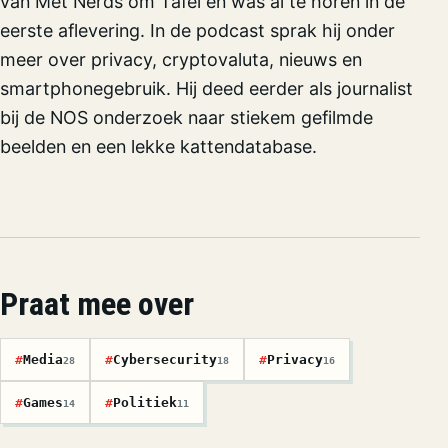
van Met Nerds om Tafel en was al te horen in de
eerste aflevering. In de podcast sprak hij onder
meer over privacy, cryptovaluta, nieuws en
smartphonegebruik. Hij deed eerder als journalist
bij de NOS onderzoek naar stiekem gefilmde
beelden en een lekke kattendatabase.
Praat mee over
#
Media
#
Cybersecurity
#
Privacy
28
18
16
#
Games
#
Politiek
14
11