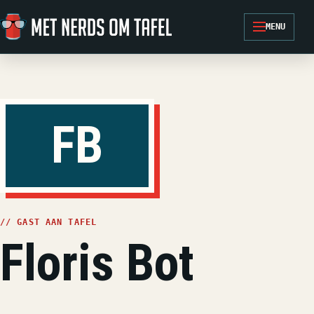
Ga naar de inhoud
MENU
FB
// GAST AAN TAFEL
Floris Bot