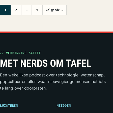
Berichten paginering
1
2
…
9
Volgende →
// VERBINDING ACTIEF
MET NERDS OM TAFEL
Een wekelijkse podcast over technologie, wetenschap,
popcultuur en alles waar nieuwsgierige mensen nét iets
te lang over doorpraten.
LUISTEREN
MEEDOEN