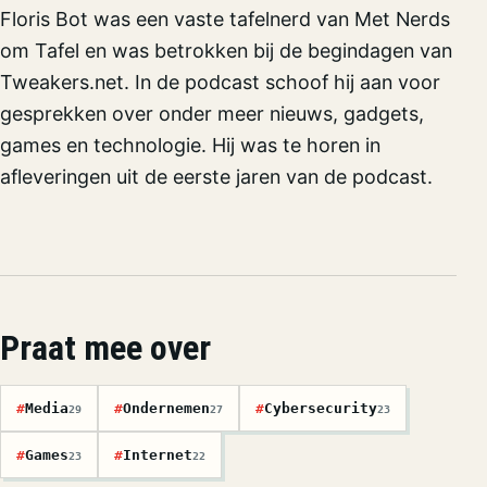
Floris Bot was een vaste tafelnerd van Met Nerds
om Tafel en was betrokken bij de begindagen van
Tweakers.net. In de podcast schoof hij aan voor
gesprekken over onder meer nieuws, gadgets,
games en technologie. Hij was te horen in
afleveringen uit de eerste jaren van de podcast.
Praat mee over
#
Media
#
Ondernemen
#
Cybersecurity
29
27
23
#
Games
#
Internet
23
22