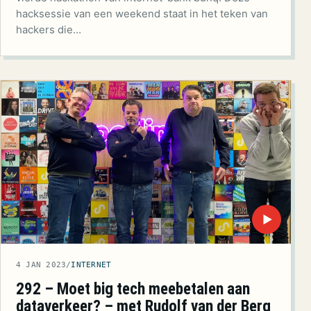
hacksessie van een weekend staat in het teken van
hackers die…
▶
4 JAN 2023
/
INTERNET
292 – Moet big tech meebetalen aan
dataverkeer? – met Rudolf van der Berg